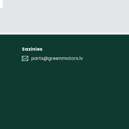
Sazinies
parts@greenmotors.lv