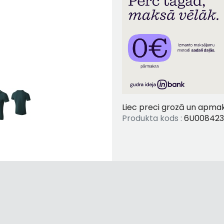
IARA R19
lns
Liec preci grozā un apmaks
Produkta kods :
6U00842