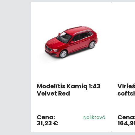
Modelītis Kamiq 1:43
Vīrie
Velvet Red
softs
M
Cena:
Cena
Noliktavā
31,23 €
164,9