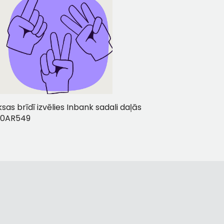
as brīdī izvēlies Inbank sadali daļās
30AR549