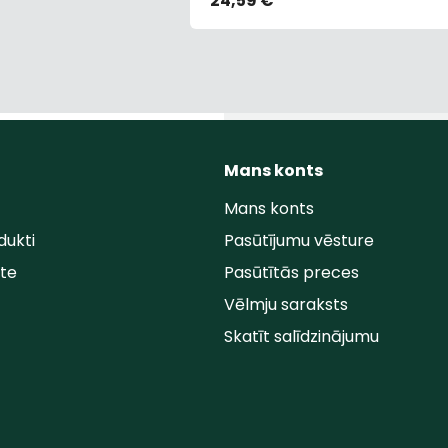
24,59 €
Mans konts
Mans konts
dukti
Pasūtījumu vēsture
rte
Pasūtītās preces
Vēlmju saraksts
Skatīt salīdzinājumu