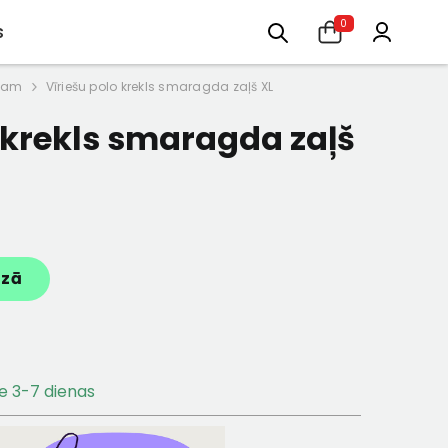
MAKSĀ VĒLĀK - MAKECOMMERCE
0
s
ikam
Vīriešu polo krekls smaragda zaļš XL
 krekls smaragda zaļš
ozā
e 3-7 dienas