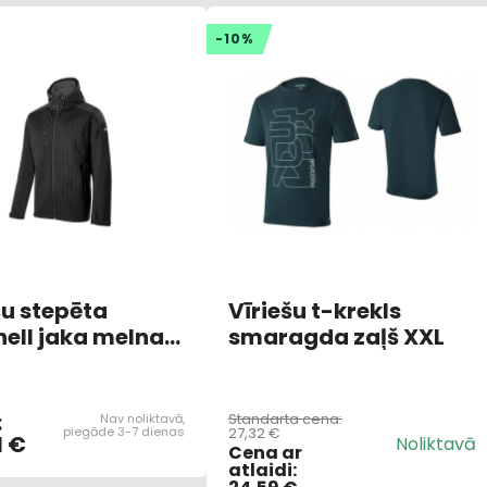
-10%
šu stepēta
Vīriešu t-krekls
hell jaka melna
smaragda zaļš XXL
:
Standarta cena:
Nav noliktavā,
piegāde 3-7 dienas
27,32 €
1 €
Noliktavā
Cena ar
atlaidi: