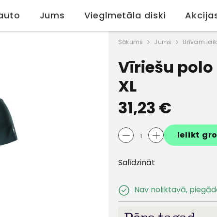
PĒRC TAGAD, 
KSAS IESPĒJU. SĪKĀKS INFO REDZAMS APMAKSAS BRĪDĪ.
auto
Jums
Vieglmetāla diski
Akcija
Sākums
Jums
Brīvam la
Vīriešu polo
XL
31,23 €
Ielikt gr
Salīdzināt
Nav noliktavā, piegād