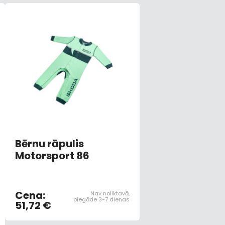
Bērnu rāpulis
Motorsport 86
Cena:
Nav noliktavā,
piegāde 3-7 dienas
51,72 €