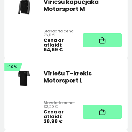
Vīriešu kapučjaka
Motorsport M
Standarta cena:
76,11 €
Noliktavā
Cena ar
atlaidi:
64,69 €
-10%
Vīriešu T-krekls
Motorsport L
Standarta cena:
32,20 €
Noliktavā
Cena ar
atlaidi:
28,98 €