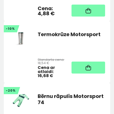
Cena:
Noliktavā
4,88 €
-10%
Termokrūze Motorsport
Standarta cena:
18,54 €
Noliktavā
Cena ar
atlaidi:
16,68 €
-20%
Bērnu rāpulis Motorsport
74