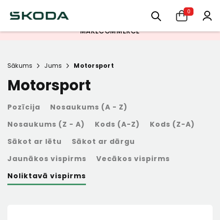
PIEDĀVĀJAM IZMANTOT INBANK NOMAKSAS IESPĒJU. SĪKĀKS INFO
0
PĒRC TAGAD, MAKSĀ VĒLĀK -
REDZAMS APMAKSAS BRĪDĪ.
MAKECOMMERCE
Sākums
Jums
Motorsport
Motorsport
Pozīcija
Nosaukums (A - Z)
Nosaukums (Z - A)
Kods (A-Z)
Kods (Z-A)
Sākot ar lētu
Sākot ar dārgu
Jaunākos vispirms
Vecākos vispirms
Noliktavā vispirms