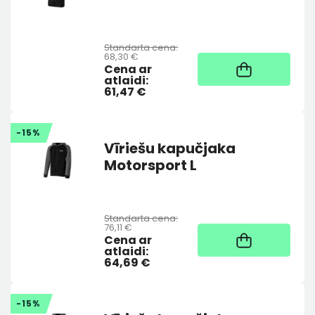
Standarta cena:
68,30 €
Noliktavā
Cena ar
atlaidi:
61,47 €
-15%
Vīriešu kapučjaka
Motorsport L
Standarta cena:
76,11 €
Noliktavā
Cena ar
atlaidi:
64,69 €
-15%