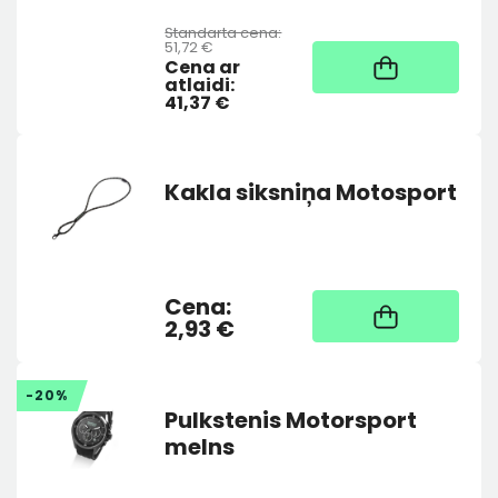
Standarta cena:
51,72 €
Noliktavā
Cena ar
atlaidi:
41,37 €
Kakla siksniņa Motosport
Cena:
Noliktavā
2,93 €
-20%
Pulkstenis Motorsport
melns