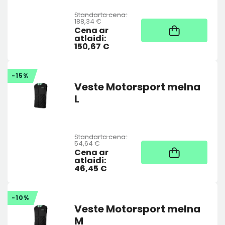
Standarta cena:
188,34 €
Noliktavā
Cena ar
atlaidi:
150,67 €
-15%
Veste Motorsport melna
L
Standarta cena:
54,64 €
Noliktavā
Cena ar
atlaidi:
46,45 €
-10%
Veste Motorsport melna
M