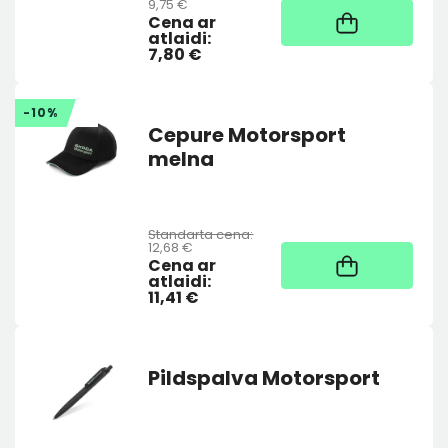
9,75 €
Noliktavā
Cena ar
atlaidi:
7,80 €
-10%
Cepure Motorsport
melna
Standarta cena:
12,68 €
Noliktavā
Cena ar
atlaidi:
11,41 €
Pildspalva Motorsport