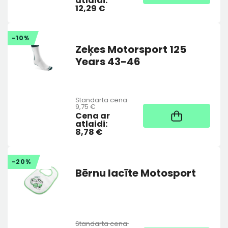
atlaidi:
12,29 €
-10%
Zeķes Motorsport 125
Years 43-46
Standarta cena:
9,75 €
Noliktavā
Cena ar
atlaidi:
8,78 €
-20%
Bērnu lacīte Motosport
Standarta cena: