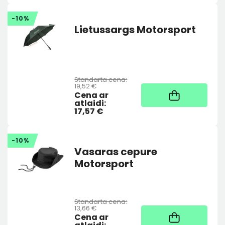
-10%
Lietussargs Motorsport
Standarta cena:
19,52 €
Noliktavā
Cena ar
atlaidi:
17,57 €
-10%
Vasaras cepure
Motorsport
Standarta cena:
13,66 €
Noliktavā
Cena ar