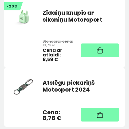
-20%
Zīdaiņu knupis ar
siksniņu Motorsport
Standarta cena:
10,73 €
Noliktavā
Cena ar
atlaidi:
8,59 €
Atslēgu piekariņš
Motosport 2024
Cena:
Nav noliktavā, piegāde
3-7 dienas
8,78 €