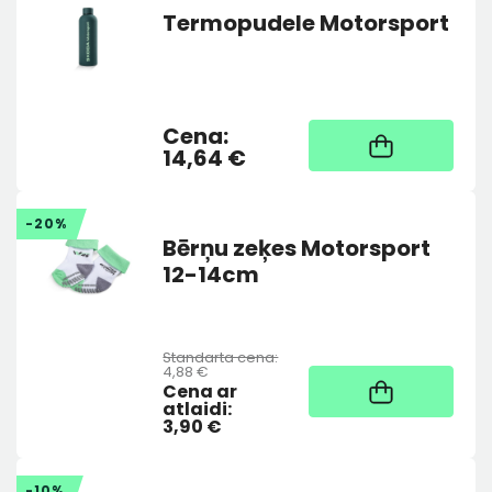
Termopudele Motorsport
GARO R18
Vieglmetāla disks GIGARO R18
Vieglmetāla disk
acīts
7,5Jx18 ET40
7,5Jx19" ET4
398,13 €
189,91 €
543,52 €
269,91
Cena:
Noliktavā
14,64 €
-20%
Bērņu zeķes Motorsport
12-14cm
Standarta cena:
4,88 €
Noliktavā
Cena ar
atlaidi:
3,90 €
-10%