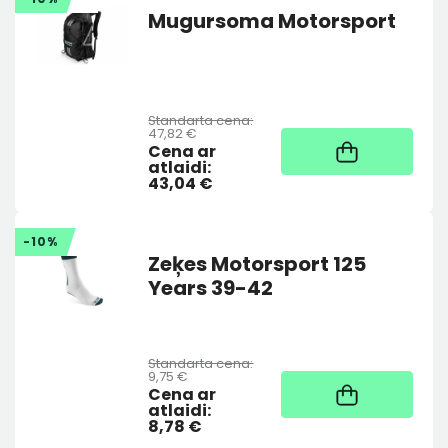
Mugursoma Motorsport
Standarta cena:
47,82 €
Noliktavā
Cena ar
atlaidi:
43,04 €
-10%
Zeķes Motorsport 125
Years 39-42
Standarta cena:
9,75 €
Noliktavā
Cena ar
atlaidi:
8,78 €