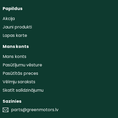
Papildus
Akcija
Jauni produkti
Lapas karte
Mans konts
Mans konts
Pasūtījumu vēsture
Pasūtītās preces
Vēlmju saraksts
Skatīt salīdzinājumu
Sazinies
parts@greenmotors.lv