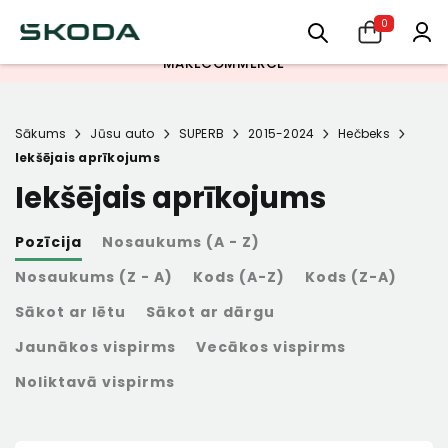
PIEDĀVĀJAM IZMANTOT INBANK NOMAKSAS IESPĒJU. SĪKĀKS INFO
0
PĒRC TAGAD, MAKSĀ VĒLĀK -
REDZAMS APMAKSAS BRĪDĪ.
MAKECOMMERCE
Sākums
Jūsu auto
SUPERB
2015-2024
Hečbeks
Iekšējais aprīkojums
Iekšējais aprīkojums
Pozīcija
Nosaukums (A - Z)
Nosaukums (Z - A)
Kods (A-Z)
Kods (Z-A)
Sākot ar lētu
Sākot ar dārgu
Jaunākos vispirms
Vecākos vispirms
Noliktavā vispirms