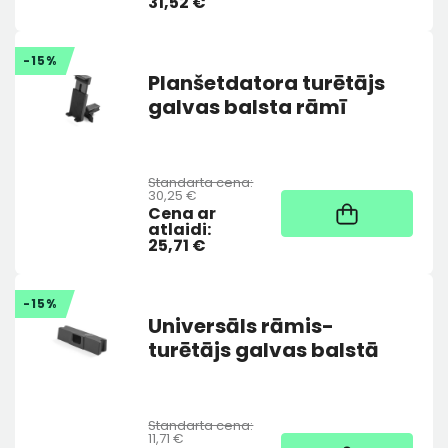
31,52 €
-15%
Planšetdatora turētājs
galvas balsta rāmī
Standarta cena:
30,25 €
Noliktavā
Cena ar
atlaidi:
25,71 €
-15%
Universāls rāmis-
turētājs galvas balstā
Standarta cena:
11,71 €