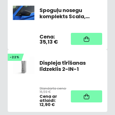
Spoguļu nosegu
komplekts Scala,
Kamiq (ar Side View
Assist)
Cena:
Nav noliktavā,
piegāde 3-7 dienas
35,13 €
-22%
Displeja tīrīšanas
līdzeklis 2-IN-1
Standarta cena:
16,59 €
Noliktavā
Cena ar
atlaidi:
12,90 €