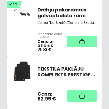
-15%
Drēbju pakaramais
galvas balsta rāmī
Uzmanību: Uzstādīšanai no Škoda oriģinālo aksesuāru klāsta ir nepieciešamas turētājs – adapteris 3V0061128, 655061128 vai 5E3061128 atkarībā no transportlīdzekļa modeļa un aprīkojuma.
Standarta cena:
37,09 €
Noliktavā
Cena ar
atlaidi:
31,52 €
TEKSTILA PAKLĀJU
KOMPLEKTS PRESTIGE -
SCALA
Cena:
Nav noliktavā,
piegāde 3-7 dienas
82,95 €