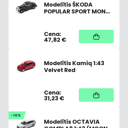
Modelītis ŠKODA
POPULAR SPORT MONTE
CARLO 1935 (BLACK)
Cena:
Nav noliktavā,
piegāde 3-7 dienas
47,82 €
Modelītis Kamiq 1:43
Velvet Red
Cena:
Noliktavā
31,23 €
-10%
Modelītis OCTAVIA