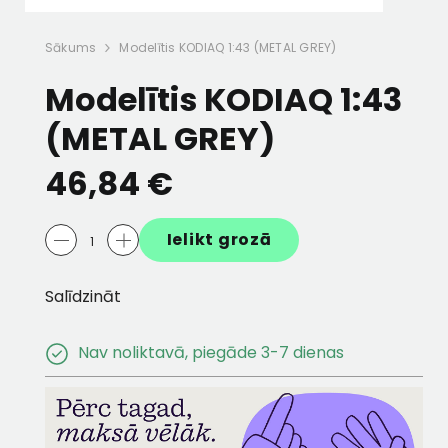
STRATOS"
Vieglmetāla disks ALTAIR R19
Vieglmetāla disks
Sākums
Modelītis KODIAQ 1:43 (METAL GREY)
tracīts
BLACK 7,5JX19 ET48
8,0Jx19 ET44
Modelītis KODIAQ 1:43
493,75 €
249,89 €
571,82 €
249,89
(METAL GREY)
46,84 €
Ielikt grozā
Salīdzināt
Nav noliktavā, piegāde 3-7 dienas