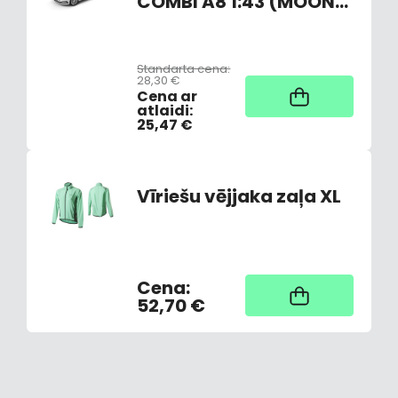
COMBI A8 1:43 (MOON
WHITE)
Standarta cena:
28,30 €
Noliktavā
Cena ar
atlaidi:
25,47 €
Vīriešu vējjaka zaļa XL
Cena:
Nav noliktavā,
piegāde 3-7 dienas
52,70 €