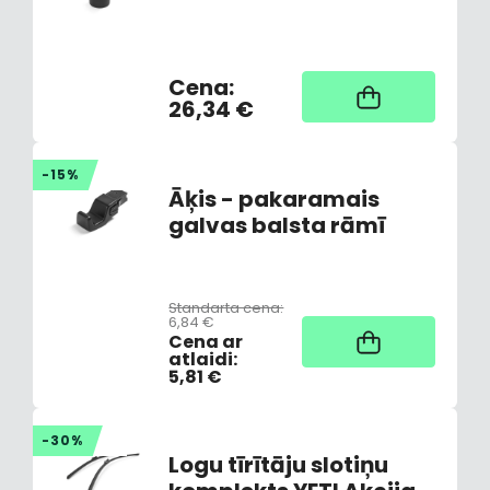
Cena:
Nav noliktavā,
piegāde 3-7 dienas
26,34 €
-15%
Āķis - pakaramais
galvas balsta rāmī
Standarta cena:
6,84 €
Noliktavā
Cena ar
atlaidi:
5,81 €
-30%
Logu tīrītāju slotiņu