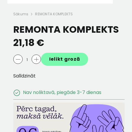
STRATOS"
Vieglmetāla disks ALTAIR R19
Vieglmetāla disks
Sākums
REMONTA KOMPLEKTS
tracīts
BLACK 7,5JX19 ET48
8,0Jx19 ET44
REMONTA KOMPLEKTS
493,75 €
249,89 €
571,82 €
249,89
21,18 €
Ielikt grozā
Salīdzināt
Nav noliktavā, piegāde 3-7 dienas